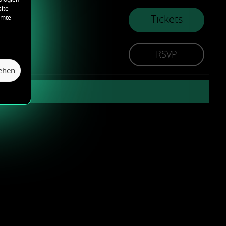
ite
Tickets
mmte
RSVP
sehen