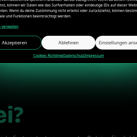
st, können wir Daten wie das Surfverhalten oder eindeutige IDs auf dieser Webs
iten. Wenn du deine Zustimmung nicht erteilst oder zurückziehst, können besti
le und Funktionen beeinträchtigt werden.
e verwalten
Akzeptieren
Ablehnen
Einstellungen an
REQUEST A SHOW
Cookies Richtlinie
Datenschutz
Impressum
i?