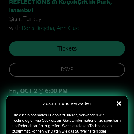
REFLECTIONS @ KüçükÇiftlik Park,
Istanbul
Şişli, Turkey
with
Boris Brejcha, Ann Clue
Tickets
RSVP
Fri, OCT 2
@
6:00 PM
REFLECTIONS @ O2 Arena, Prague
Zustimmung verwalten
Praha 9, Czech Republic
Um dir ein optimales Erlebnis zu bieten, verwenden wir
with
Boris Brejcha, Ann Clue
Technologien wie Cookies, um Geräteinformationen zu speichern
und/oder darauf zuzugreifen. Wenn du diesen Technologien
zustimmst, können wir Daten wie das Surfverhalten oder