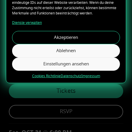
Tickets
eindeutige IDs auf dieser Website verarbeiten. Wenn du deine
Zustimmung nicht erteilst oder zurückziehst, können bestimmte
Merkmale und Funktionen beeinträchtigt werden.
Dienste verwalten
RSVP
Akzeptieren
Fri, OCT 23
@
8:00 PM
Ablehnen
REFLECTIONS @ Xiaomi Arēna
Rīga, Latvia
Einstellungen ansehen
with
Boris Brejcha, Ann Clue
Cookies Richtlinie
Datenschutz
Impressum
Deutsch
Tickets
RSVP